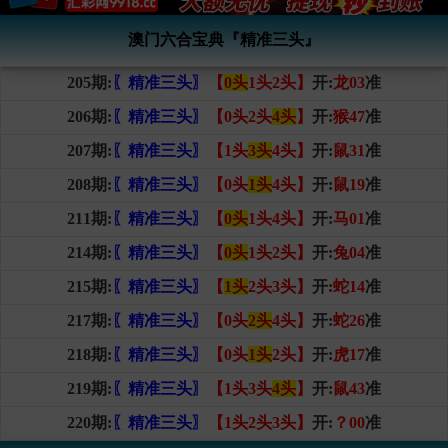
澳门六合宝典『精准三头』
205期:
〖精准三头〗
【
0头
1头2头】
开:
龙03
准
206期:
〖精准三头〗
【0头2头
4头
】
开:
猴47
准
207期:
〖精准三头〗
【1头
3头
4头】
开:
鼠31
准
208期:
〖精准三头〗
【0头
1头
4头】
开:
鼠19
准
211期:
〖精准三头〗
【
0头
1头4头】
开:
马01
准
214期:
〖精准三头〗
【
0头
1头2头】
开:
兔04
准
215期:
〖精准三头〗
【
1头
2头3头】
开:
蛇14
准
217期:
〖精准三头〗
【0头
2头
4头】
开:
蛇26
准
218期:
〖精准三头〗
【0头
1头
2头】
开:
虎17
准
219期:
〖精准三头〗
【1头3头
4头
】
开:
鼠43
准
220期:
〖精准三头〗
【1头2头3头】
开:
？00
准