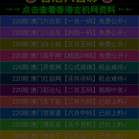
220期:澳门六合彩【一肖一码】免费公开√
220期:澳门六合皇【内部一码】免费公开√
220期:澳门白小姐【五肖五码】免费公开√
220期:澳门高手网【精选24码】免费公开√
220期:澳门开奖网【公式规律】机会难得√
220期:澳门红姐网【④肖④码】机会难得√
220期:澳门彩论坛【二肖五码】期期中奖√
220期:澳门天下彩【三肖六码】已经上料√
220期:澳门管家婆【六肖中特】已经上料√
220期:澳门博彩皇【高手资料】已经上料√
220期:澳门神算子【①肖连中】已经上料√