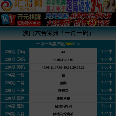
澳门六合宝典『一肖一码』
一肖一码发布区
2060
0.cc
220期:①码
？00中
44
220期:⑤码
？00中
44.08.11.47.01
220期:⑩码
？00中
44.08.11.47.01.49.02.26.09.21
220期:一肖
？00中
猪
220期:二肖
？00中
猪猴
220期:三肖
？00中
猪猴马
220期:四肖
？00中
猪猴马蛇
220期:五肖
？00中
猪猴马蛇狗
220期:六肖
？00中
猪猴马蛇狗羊