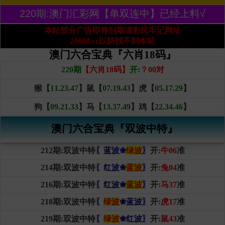
220期:澳门汇彩网【单双连中】已经上料√
本站部分广告即将到期请彩民牢记网址
20
600
.cc以防找不到本站
澳门六合宝典『六肖18码』
220期
【六肖18码】
开:
？00对
猴【
11.23.47
】鼠【
07.19.43
】虎【
05.17.29
】
狗【
09.21.33
】马【
13.37.49
】鸡【
22.34.46
】
澳门六合宝典『双波中特』
212期:双波中特
〖蓝波❀
绿波
〗
开
:牛06
准
214期:双波中特
〖红波❀
蓝波
〗
开
:兔04
准
216期:双波中特
〖红波❀
蓝波
〗
开
:马37
准
218期:双波中特
〖
绿波
❀蓝波〗
开
:虎17
准
219期:双波中特
〖
绿波
❀红波〗
开
:鼠43
准