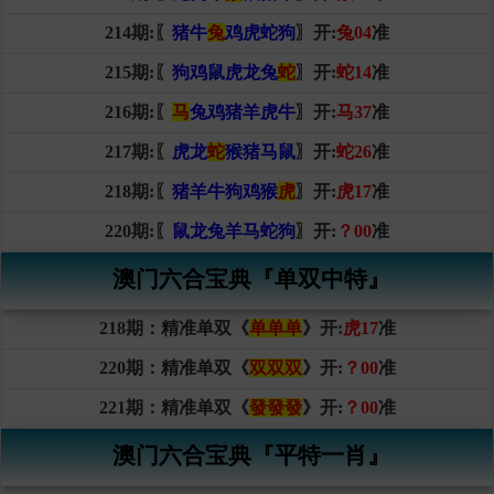
214期:〖
猪牛
兔
鸡虎蛇狗
〗开:
兔04
准
215期:〖
狗鸡鼠虎龙兔
蛇
〗开:
蛇14
准
216期:〖
马
兔鸡猪羊虎牛
〗开:
马37
准
217期:〖
虎龙
蛇
猴猪马鼠
〗开:
蛇26
准
218期:〖
猪羊牛狗鸡猴
虎
〗开:
虎17
准
220期:〖
鼠龙兔羊马蛇狗
〗开:
？00
准
澳门六合宝典『单双中特』
218期：精准单双《
单单单
》开:
虎17
准
220期：精准单双《
双双双
》开:
？00
准
221期：精准单双《
發發發
》开:
？00
准
澳门六合宝典『平特一肖』