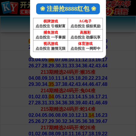
❀ 注册抢8888红包 ❀
棋牌游戏
AG电子
澳门六合宝典『24码中特』
点击投注 引领财富
点击投注 缤纷奖励
捕鱼游戏
高频彩
211期精选24码开:马01准
点击投注 一手掌握
点击投注 劲爆玩享
01
.02.03.05.06.07.08.09.10.11.17.19
视讯游戏
体育游戏
27.28.29.32.34.35.36.37.39.40.45.49
点击投注 激情无限
点击投注 一网即中
212期精选24码开:牛06准
03.04.05.
06
.07.08.10.11.12.13.16.17
26.27.28.29.30.31.33.34.36.42.43.44
213期精选24码开:猴35准
04.08.09.10.11.14.15.18.20.22.23.24
29.30.34.
35
.37.38.42.43.44.46.47.48
214期精选24码开:兔04准
01.02.03.
04
.05.12.13.14.15.16.17.21
27.28.31.33.34.36.38.39.40.41.46.49
215期精选24码开:蛇14准
02.04.05.06.08.09.10.12.13.
14
.16.23
25.26.27.29.30.32.34.35.36.38.39.47
217期精选24码开:蛇26准
01.02.06.08.09.10.11.16.17.18.19.22